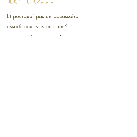
Et pourquoi pas un accessoire
assorti pour vos proches?
Témoins, enfants, demoiselles d’honneur…
eux aussi méritent une touche unique.
Bijoux, pochettes, ceintures ou nœuds
papillon :
des créations personnalisées
pour affirmer le thème, créer l’harmonie
ou simplement leur faire plaisir.
Créatrice française
écoresponsable
Au plaisir de vous rencontrer pour
découvrir votre univers et vos