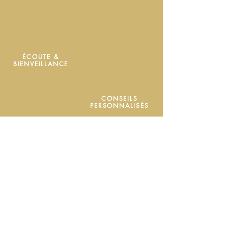
ÉCOUTE &
BIENVEILLANCE
CONSEILS
PERSONNALISÉS
CONFECTION
SUR-MESURE
MATIÈRES
ÉCORESPONSABLES